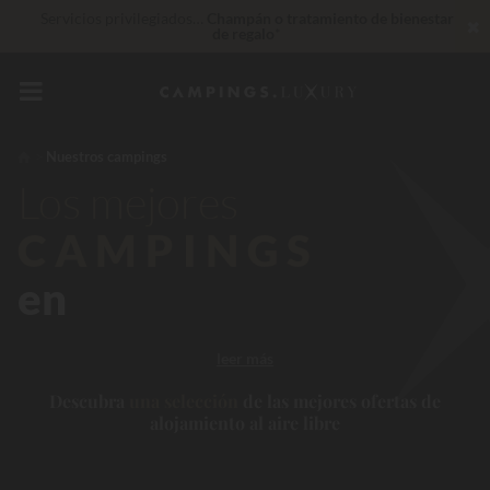
Servicios privilegiados…
Champán o tratamiento de bienestar
✖
de regalo
*
Insuperable! Descuento inmediato
de hasta 100 €
De momento... Hasta
200 € gratis
Nuestros campings
Los mejores
CAMPINGS
en
leer más
Descubra
una selección
de las mejores ofertas de
alojamiento al aire libre