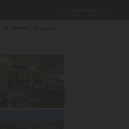
{{currentSiteLabel}}
Aggiungere
Condividere
Copia il link
Email
WhatsApp
Messenger
Facebook