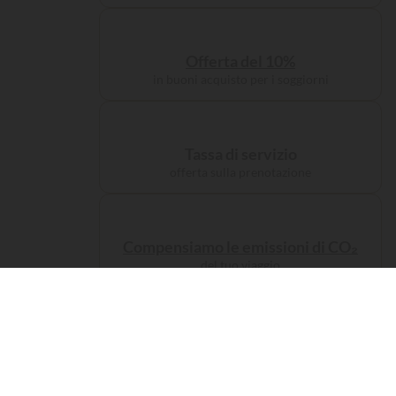
Offerta del 10%
in buoni acquisto per i soggiorni
Tassa di servizio
offerta sulla prenotazione
Compensiamo le emissioni di CO₂
del tuo viaggio
Alloggi
Campeggiate
da re...