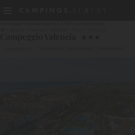
Foto
Alloggi
Presentazione
Info & FAQ
Posizione
Contatti
spagna
Valenza
Valencia
Puzol
Valencia
Campeggio Valencia
★
★
★
Costa di Valencia
In riva al mare
Parco acquatico
Scivoli acquatici