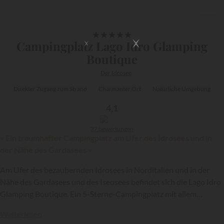
1/22
★
★
★
★
★
Campingplatz Lago Idro Glamping
Boutique
Der Idrosee
Direkter Zugang zum Strand
Charmanter Ort
Natürliche Umgebung
4,1
27 bewertungen
« Ein traumhafter Campingplatz am Ufer des Idrosees und in
der Nähe des Gardasees »
Am Ufer des bezaubernden Idrosees in Norditalien und in der
Nähe des Gardasees und des Iseosees befindet sich die Lago Idro
{{datesSelection}}
{{filtersSelection}}
Glamping Boutique. Ein 5-Sterne-Campingplatz mit allem
Komfort und allen Einrichtungen, die Sie für einen gelungenen
Weiterlesen
Aufenthalt benötigen!