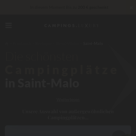
✖
In diesem Moment Bis zu
200 € geschenkt
Unschlagbar! Sofortiger Rabatt
bis zu 100 €
„Privilèges“ Dienstleistungen...
Champagner oder Wellness-
Behandlung gratis
*
Frankreich
Bretagne
Ille-et-Vilaine
Saint-Malo
Die schönsten
Campingplätze
in Saint-Malo
Weiterlesen
Unsere Auswahl von außergewöhnlichen
Campingplätzen...