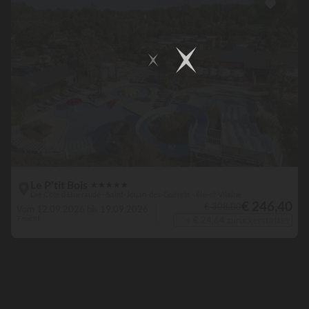
Le P'tit Bois
★
★
★
★
★
Die Côte d‘Emeraude - Saint-Jouan-des-Guérets - Ille-et-Vilaine
€ 246,40
€ 308,00
Vom 12.09.2026 bis 19.09.2026
7 nacht
+ € 24,64 zurückerstattet