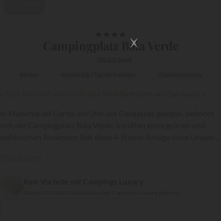
Video
1/14
★
★
★
★
Campingplatz Baia Verde
Der Gardasee
Am See
Kinderclub / Top für Familien
Clubatmosphäre
« Eine Insel mit viel Grün und Wohlbefinden am Gardasee »
In Manerba del Garda, am Ufer des Gardasees gelegen, befindet
sich der Campingplatz Baia Verde. Inmitten eines grünen und
waldreichen Anwesens lädt diese 4-Sterne-Anlage seine Urlauber
ein, einen Traumurlaub mit Schwimmen, Entspannen und Spaß
Weiterlesen
mit der Familie oder Freunden zu verbringen.
Ihre Vorteile mit Campings.Luxury
{{datesSelection}}
{{filtersSelection}}
Bereits 303 148 Gäste haben über Campings.Luxury gebucht