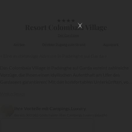
1/17
★
★
★
★
Resort Colombaia Village
Der Gardasee
Am See
Direkter Zugang zum Strand
Aquapark
« Eine erstklassige Adresse in Padenghe sul Garda »
Das Colombaia Village in Padenghe sul Garda vereint zahlreiche
Vorzüge, die Ihnen einen idyllischen Aufenthalt am Ufer des
Gardasees garantieren! Mit den komfortablen Unterkünften, von
denen einige sogar über einen eigenen Whirlpool verfügen, dem
Weiterlesen
Aquapark, dem Restaurant und der Sauna hat diese Anlage alles,
um Ihnen zu gefallen!
Ihre Vorteile mit Campings.Luxury
{{datesSelection}}
{{filtersSelection}}
Bereits 303 082 Gäste haben über Campings.Luxury gebucht