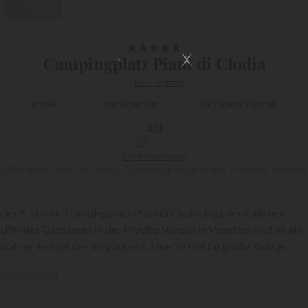
Video
1/43
★
★
★
★
★
Campingplatz Piani di Clodia
Der Gardasee
Am See
Charmanter Ort
VIP / Premium Viertel
4,0
647 bewertungen
« Die Referenz für Luxus-Campingplätze in der Provinz Verona
»
Der 5-Sterne-Campingplatz Piani di Clodia liegt am östlichen
Ufer des Gardasees in der Provinz Verona in Venetien und ist ein
wahrer Tempel des Vergnügens. Eine 29 Hektar große Anlage
direkt am Wasser, die erstklassige Einrichtungen bieten, wie zum
Weiterlesen
Beispiel den tollen Aquapark mit 6 Pools!