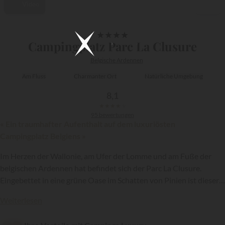
Video
1/42
★
★
★
★
Campingplatz Parc La Clusure
Belgische Ardennen
Am Fluss
Charmanter Ort
Natürliche Umgebung
8,1
★
★
★
★
★
95 bewertungen
« Ein traumhafter Aufenthalt auf dem luxuriösten
Campingplatz Belgiens »
Im Herzen der Wallonie, am Ufer der Lomme und am Fuße der
belgischen Ardennen hat befindet sich der Parc La Clusure.
Eingebettet in eine grüne Oase im Schatten von Pinien ist dieser
{{datesSelection}}
{{filtersSelection}}
4-Sterne-Campingplatz, der zur Kette
Sandaya
gehört, zweifellos
Weiterlesen
der hochwertigste Campingplatz Belgiens.