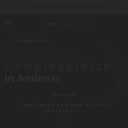
✖
In diesem Moment Bis zu
200 € geschenkt
„Privilèges“ Dienstleistungen...
Champagner oder Wellness-
Behandlung gratis
*
30 € Rabatt
CODE: LUCKYLUXE30UP
Läuft ab in
Campingplätze Aminess
Die schönsten
Unschlagbar! Sofortiger Rabatt
bis zu 100 €
Campingplätze
in Aminess
Weiterlesen
Unsere Auswahl von außergewöhnlichen
Campingplätzen...