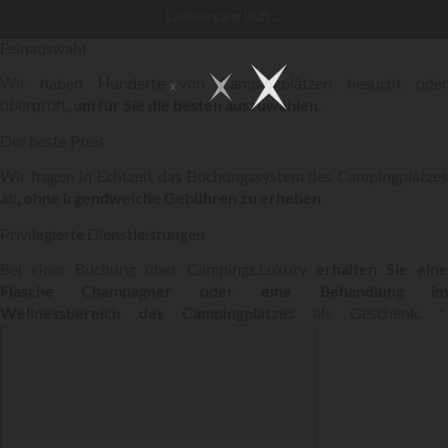
Ladevorgang
läuft ...
Feinauswahl
Wir haben Hunderte von Campingplätzen besucht oder
überprüft,
um für Sie die besten auszuwählen.
Der beste Preis
Wir fragen in Echtzeit das Buchungssystem des Campingplatzes
ab
, ohne irgendwelche Gebühren zu erheben.
Privilegierte Dienstleistungen
Bei einer Buchung über Campings.Luxury
erhalten Sie ein
Flasche Champagner oder eine Behandlung im
Wellnessbereich des Campingplatzes
als Geschenk. *