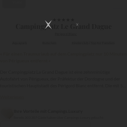
Video
1/40
★
★
★
★
★
Campingplatz Le Grand Dague
Périgord Blanc
Aquapark
Rutschen
Kinderclub / Top für Familien
« Für einen Traumurlaub auf dem Campingplatz nur 10 Minuten
von Périgueux entfernt »
Der Campingplatz La Grand Dague ist eine zehnminütige
Autofahrt von Périgueux, der Präfektur der Dordogne und der
touristischen Hauptstadt des Périgord Blanc entfernt. Die mit 5
Sternen ausgezeichnete und zur Kette
Sandaya
gehörende
Weiterlesen
Anlage mit zahlreichen Vorzügen empfängt jedes Jahr von April
bis September Urlauber zu einem außergewöhnlichen Aufenthalt
{{datesSelection}}
{{filtersSelection}}
Ihre Vorteile mit Campings.Luxury
im Herzen des Isle-Tals...
Bereits 303 307 Gäste haben über Campings.Luxury gebucht