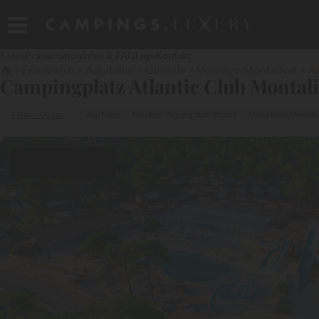
Fotos
Präsentation
Infos & FAQ
Lage
Kontakt
Frankreich
Aquitaine
Gironde
Vendays-Montalivet
At
Campingplatz Atlantic Club Montali
Médoc Océan
Am Meer
Direkter Zugang zum Strand
Natürliche Umgeb