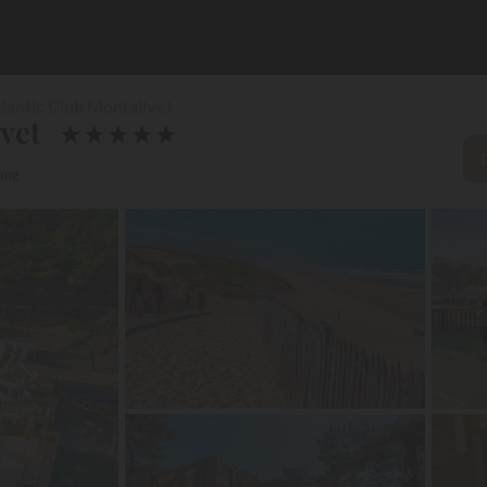
lantic Club Montalivet
vet
★
★
★
★
★
ung