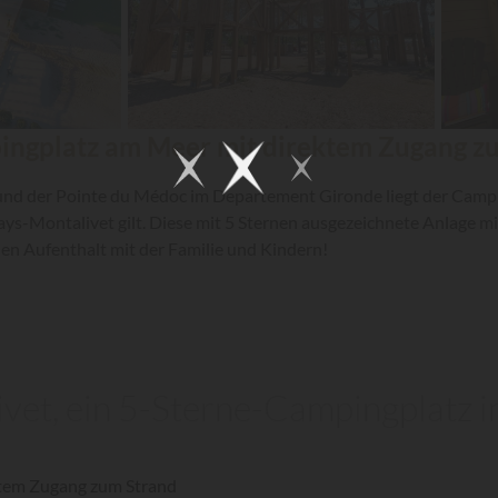
ingplatz am Meer mit direktem Zugang zu
nd der Pointe du Médoc im Departement Gironde liegt der Camp
-Montalivet gilt. Diese mit 5 Sternen ausgezeichnete Anlage mit
inen Aufenthalt mit der Familie und Kindern!
ivet, ein 5-Sterne-Campingplatz
ktem Zugang zum Strand