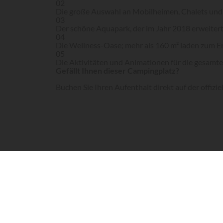
02
Die große Auswahl an Mobilheimen, Chalets und
03
Der schöne Aquapark, der im Jahr 2018 erweitert
04
Die Wellness-Oase; mehr als 160 m² laden zum E
05
Die Aktivitäten und Animationen für die gesamte
Gefällt Ihnen dieser Campingplatz?
Buchen Sie Ihren Aufenthalt direkt auf der offizi
Die offizielle Webseite ansehen
Auf halbem Weg zwischen dem See von Hourtin u
schönstes Outdoor-Hotel des Küstenortes Vendays
und schnellen Zugang zum Strand, ist ideal für e
Angebot des Campingplatzes Atlantic Club Mont