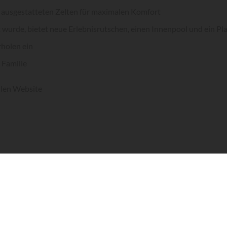
 ausgestatteten Zelten für maximalen Komfort
 wurde, bietet neue Erlebnisrutschen, einen Innenpool und ein P
rholen ein
 Familie
ellen Website
nd der Pointe du Médoc im Departement Gironde liegt der Camp
-Montalivet gilt. Diese mit 5 Sternen ausgezeichnete Anlage mit
inen Aufenthalt mit der Familie und Kindern!
alivet