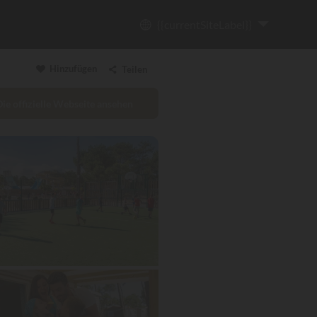
{{currentSiteLabel}}
Hinzufügen
Teilen
Die offizielle Webseite ansehen
Link kopieren
Email
WhatsApp
Messenger
Facebook