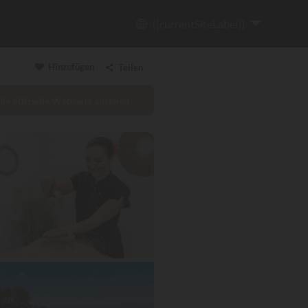
{{currentSiteLabel}}
Hinzufügen
Teilen
Die offizielle Webseite ansehen
Link kopieren
Email
WhatsApp
Messenger
Facebook