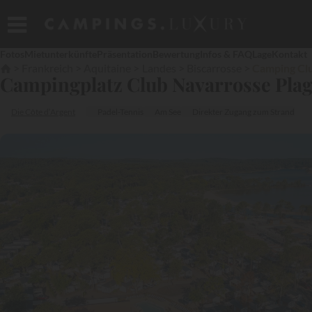
Fotos
Mietunterkünfte
Präsentation
Bewertung
Infos & FAQ
Lage
Kontakt
Frankreich
Aquitaine
Landes
Biscarrosse
Camping Clu
Campingplatz Club Navarrosse Pla
Die Côte d‘Argent
Padel-Tennis
Am See
Direkter Zugang zum Strand