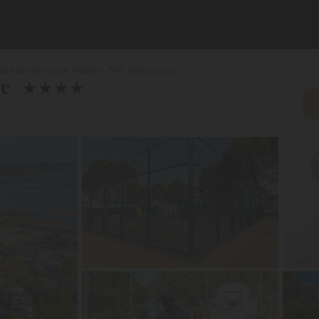
b Navarrosse Plage - MS Vacances
ge
★
★
★
★