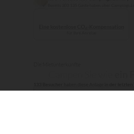
Bereits 303 135 Gäste haben über Campings.L
Eine kostenlose CO₂-Kompensation
für Ihre Anreise
Die Mietunterkünfte
Campen Sie wie
ein F
133 Besucher
haben diese Anlage
in der letzte
Miet