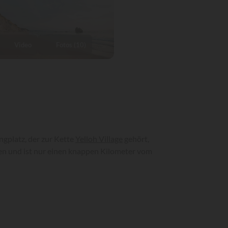
Video
Fotos (10)
gplatz, der zur Kette
Yelloh Village
gehört,
äen und ist nur einen knappen Kilometer vom