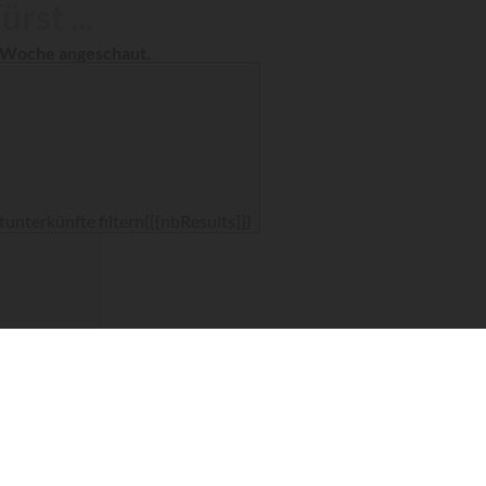
ürst ...
n Woche angeschaut.
unterkünfte filtern
({{nbResults}})