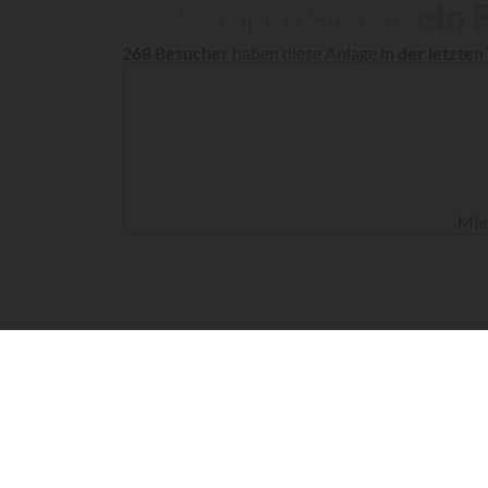
Campen Sie wie
ein F
268 Besucher
haben diese Anlage
in der letzte
Miet