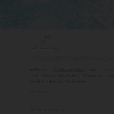
4,0
631 bewertungen
« Ein ganzjährig geöffneter Ca
Im Herzen der
baskischen Küste
befindet sich de
vereint alles, was das Baskenland ausmacht – ko
Strand und dem Atlantik entfernt...
Weiterlesen
Die Mietunterkünfte