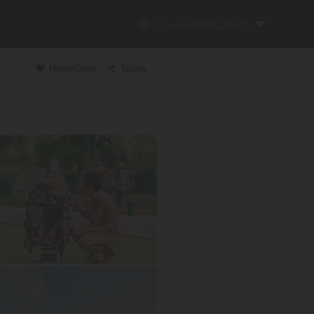
{{currentSiteLabel}}
Hinzufügen
Teilen
Link kopieren
Email
WhatsApp
Messenger
Facebook