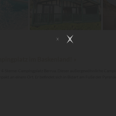
mpingplatz im Baskenland! »
r 4-Sterne-Campingplatz Berrua. Dieser außergewöhnliche Campin
mpakt an einem Ort. Er befindet sich in Bidart am Fuße der Pyren