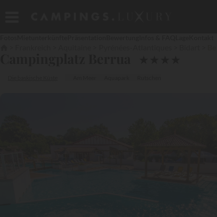
Fotos
Mietunterkünfte
Präsentation
Bewertung
Infos & FAQ
Lage
Kontakt
Frankreich
Aquitaine
Pyrénées-Atlantiques
Bidart
Be
Campingplatz Berrua
★
★
★
★
Die baskische Küste
Am Meer
Aquapark
Rutschen