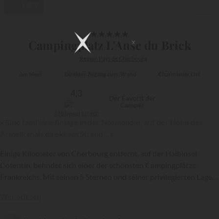
Video
1/52
★
★
★
★
★
Campingplatz L'Anse du Brick
Region Pays de Cherbourg
Am Meer
Direkter Zugang zum Strand
Charmanter Ort
4,3
Der Favorit der
Camper
498 bewertungen
« Eine familiäre Anlage in der Normandie, auf der Höhe des
Ärmelkanals direkt am Strand... »
Einige Kilometer von Cherbourg entfernt, auf der Halbinsel
Cotentin, befindet sich einer der schönsten Campingplätze
Frankreichs. Mit seinen 5 Sternen und seiner privilegierten Lage
{{datesSelection}}
{{filtersSelection}}
direkt am Meer, die Urlaubern einen Panoramablick auf den
Weiterlesen
Ärmelkanal bietet, ist ein Aufenthalt auf dem Campingplatz
Sandaya
L'Anse du Brick zweifellos wie ein Urlaub im