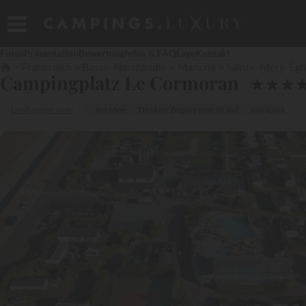
Fotos
Präsentation
Bewertung
Infos & FAQ
Lage
Kontakt
Frankreich
Basse-Normandie
Manche
Sainte-Mère-Égl
Campingplatz Le Cormoran
★
★
★
Landungsstrände
Am Meer
Direkter Zugang zum Strand
Aquapark