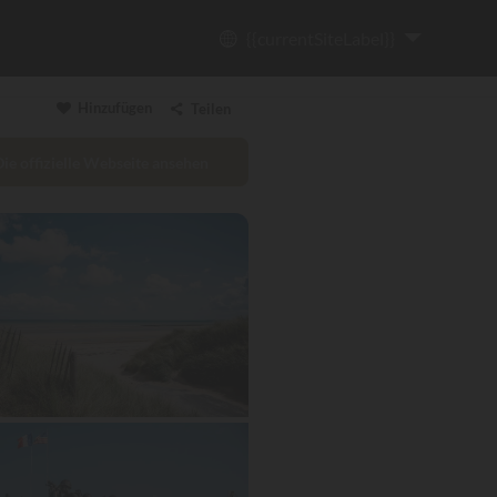
{{currentSiteLabel}}
Hinzufügen
Teilen
Die offizielle Webseite ansehen
Link kopieren
Email
WhatsApp
Messenger
Facebook