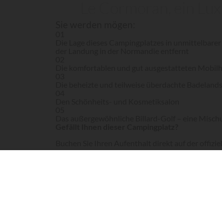
Le Cormoran, ein Lu
Sie werden mögen:
01
Die Lage dieses Campingplatzes in unmittelbare
der Landung in der Normandie entfernt
02
Die komfortablen und gut ausgestatteten Mobilh
03
Die beheizte und teilweise überdachte Badeland
04
Den Schönheits- und Kosmetiksalon
05
Das außergewöhnliche Billard-Golf – eine Mischu
Gefällt Ihnen dieser Campingplatz?
Buchen Sie Ihren Aufenthalt direkt auf der offizi