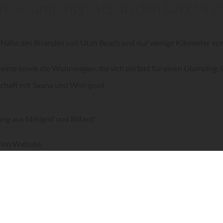
xus-Campingplatz an den Landung
r Nähe des Strandes von Utah Beach und nur wenige Kilometer vo
eime sowie die Wohnwagen, die sich perfekt für einen Glamping-
schaft mit Sauna und Whirlpool
ng aus Minigolf und Billard!
ellen Website