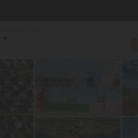
ise
Le Cormoran
★
★