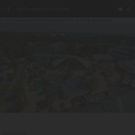
Alle Campingplätze in Finistère
Fotos
Mietunterkünfte
Präsentation
Infos & FAQ
Lage
Kontakt