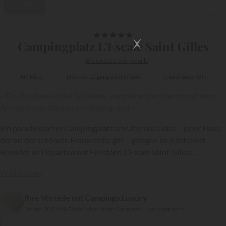
Video
1/26
★
★
★
★
★
Campingplatz L'Escale Saint Gilles
Die Côte de Cornouaille
Am Meer
Direkter Zugang zum Strand
Charmanter Ort
« Ein Outdoor-Hotel 50 Meter vom Strand entfernt, mit dem
Archipel von Glénan im Hintergrund »
Ein paradiesischer Campingplatz am Ufer des Odet – jener Fluss,
der als der schönste Frankreichs gilt – gelegen im Küstenort
Bénodet im Département Finistère: L’Escale Saint Gilles
garantiert unvergessliche Ferien in der Bretagne…
Weiterlesen
{{datesSelection}}
{{filtersSelection}}
Ihre Vorteile mit Campings.Luxury
Bereits 303 149 Gäste haben über Campings.Luxury gebucht