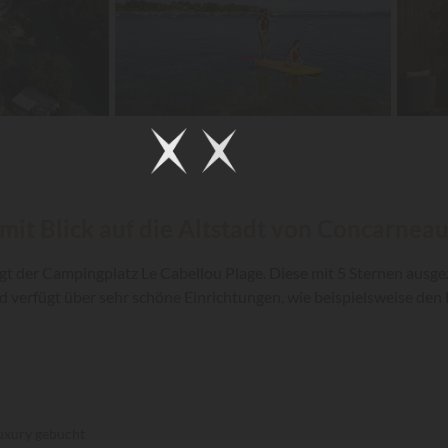
it Blick auf die Altstadt von Concarneau
gt der Campingplatz Le Cabellou Plage. Diese mit 5 Sternen ausgez
erfügt über sehr schöne Einrichtungen, wie beispielsweise den 
uxury gebucht