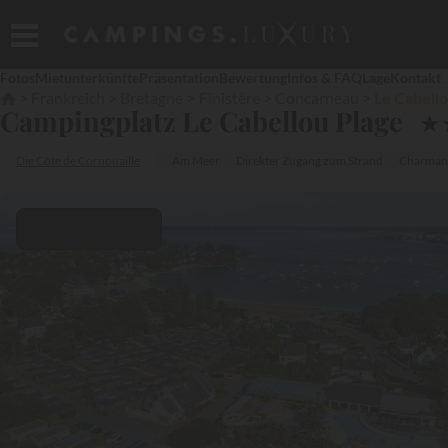
Fotos
Mietunterkünfte
Präsentation
Bewertung
Infos & FAQ
Lage
Kontakt
Frankreich
Bretagne
Finistère
Concarneau
Le Cabello
Campingplatz Le Cabellou Plage
★
Die Côte de Cornouaille
Am Meer
Direkter Zugang zum Strand
Charmant