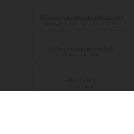
Champagner oder eine Behandlung
als Geschenk während Ihres Aufenthalts.
10% als Geschenkgutschein
für Ihren Aufenthalt.
Bis zu 100 €
Treue-Rabatt
Kostenlose Servicegebühren
bei Ihrer Buchung.