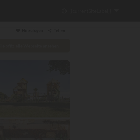
{{currentSiteLabel}}
Hinzufügen
Teilen
Die offizielle Webseite ansehen
Link kopieren
Email
WhatsApp
Messenger
Facebook