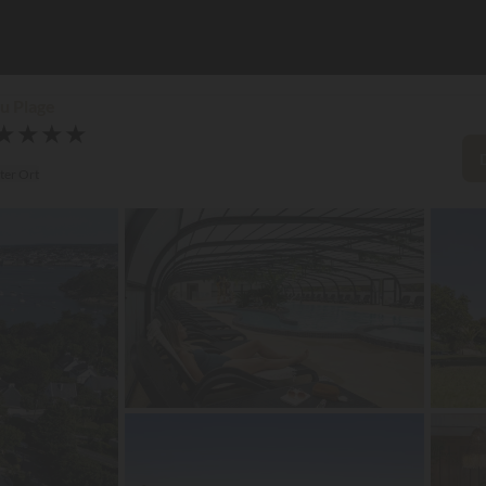
u Plage
★
★
★
★
er Ort