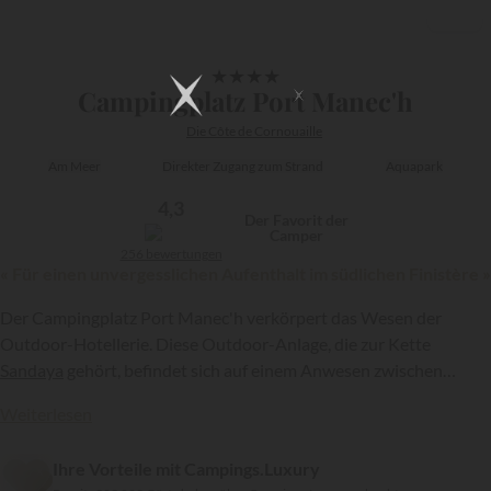
1/21
★
★
★
★
Campingplatz Port Manec'h
Die Côte de Cornouaille
Am Meer
Direkter Zugang zum Strand
Aquapark
4,3
Der Favorit der
Camper
256 bewertungen
« Für einen unvergesslichen Aufenthalt im südlichen Finistère »
Der Campingplatz Port Manec'h verkörpert das Wesen der
Outdoor-Hotellerie. Diese Outdoor-Anlage, die zur Kette
Sandaya
gehört, befindet sich auf einem Anwesen zwischen
smaragdgrünem Meer und grüner Landschaft. Sie ist eine Oase
{{datesSelection}}
{{filtersSelection}}
Weiterlesen
der Ruhe und des Komforts mit geräumigen Stellplätzen,
komfortablen Unterkünften und qualitativ hochwertigen
Ihre Vorteile mit Campings.Luxury
Einrichtungen.