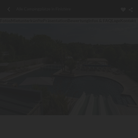
Alle Campingplätze in Finistère
Fotos
Mietunterkünfte
Präsentation
Bewertung
Infos & FAQ
Lage
Kontakt