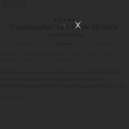
Video
1/28
★
★
★
★
★
Campingplatz La Grande Metairie
Der Golf von Morbihan
Am Meer
Aquapark
Rutschen
« Eine herrliche Naturlandschaft in Carnac, in der Nähe der
Strände und des Golfs von Morbihan »
Der 5-Sterne-Campingplatz
Homair
La Grande Métairie liegt in
Carnac, einem bretonischen Küstenort, der für seine
Menhirreihen bekannt ist. Er ist ein erstklassiger Urlaubsort, der
alle Zutaten für einen gelungenen Aufenthalt bietet!
Weiterlesen