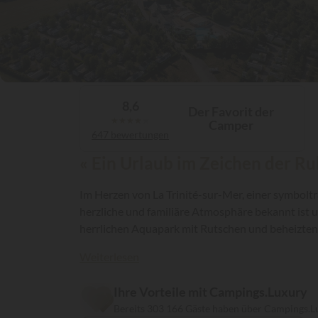
8,6
Der Favorit der
★
★
★
★
★
Camper
647 bewertungen
« Ein Urlaub im Zeichen der R
Im Herzen von La Trinité-sur-Mer, einer symboltr
herzliche und familiäre Atmosphäre bekannt ist 
herrlichen Aquapark mit Rutschen und beheizten
erstklassige Urlaubsbedingungen...
Weiterlesen
Ihre Vorteile mit Campings.Luxury
Bereits 303 166 Gäste haben über Campings.L