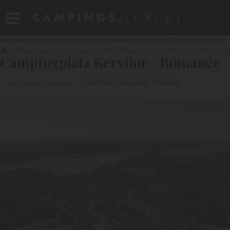
Fotos
Mietunterkünfte
Präsentation
Bewertung
Infos & FAQ
Lage
Kontakt
Frankreich
Bretagne
Morbihan
La Trinité-sur-Mer
Ke
Campingplatz Kervilor - Romanée
Die Halbinsel Quiberon
Am Meer
Aquapark
Rutschen