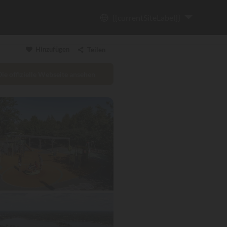
{{currentSiteLabel}}
Hinzufügen
Teilen
Die offizielle Webseite ansehen
Link kopieren
Email
WhatsApp
Messenger
Facebook