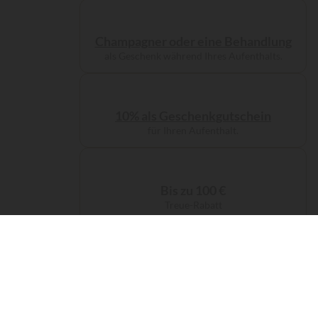
Champagner oder eine Behandlung
als Geschenk während Ihres Aufenthalts.
10% als Geschenkgutschein
für Ihren Aufenthalt.
Bis zu 100 €
Treue-Rabatt
Kostenlose Servicegebühren
bei Ihrer Buchung.