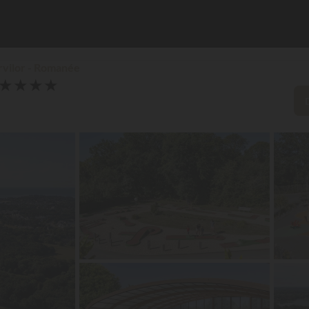
rvilor - Romanée
★
★
★
★