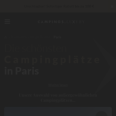
✖
Unschlagbar! Sofortiger Rabatt
bis zu 100 €
In diesem Moment Bis zu
200 € geschenkt
„Privilèges“ Dienstleistungen...
Champagner oder Wellness-
Behandlung gratis
*
Frankreich
Île-de-France
Paris
Die schönsten
30 € Rabatt
CODE: LUCKYLUXE30TT
Läuft ab in
Campingplätze
in Paris
Weiterlesen
Unsere Auswahl von außergewöhnlichen
Campingplätzen...