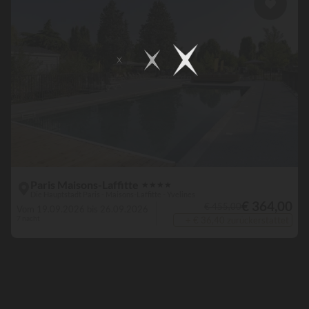
Paris Maisons-Laffitte
★
★
★
★
Die Hauptstadt Paris - Maisons-Laffitte - Yvelines
€ 364,00
€ 455,00
Vom 19.09.2026 bis 26.09.2026
7 nacht
+ € 36,40 zurückerstattet