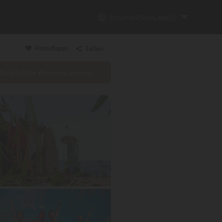
{{currentSiteLabel}}
Hinzufügen
Teilen
Die offizielle Webseite ansehen
Link kopieren
Email
WhatsApp
Messenger
Facebook