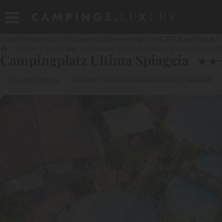
Fotos
Mietunterkünfte
Präsentation
Bewertung
Infos & FAQ
Lage
Kontakt
Italien
Sardinien
Province de l'Ogliastra
Bari Sardo
Ul
Campingplatz Ultima Spiaggia
★
★
Costa dell'Ogliastra
Am Meer
Direkter Zugang zum Strand
Aquapark