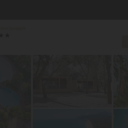
tima Spiaggia
★
★