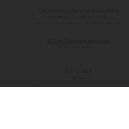
Champagner oder eine Behandlung
als Geschenk während Ihres Aufenthalts.
10% als Geschenkgutschein
für Ihren Aufenthalt.
Bis zu 100 €
Treue-Rabatt
Kostenlose Servicegebühren
bei Ihrer Buchung.