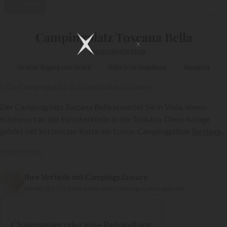
Video
1/17
Campingplatz Toscana Bella
Die etruskische Küste
Direkter Zugang zum Strand
Natürliche Umgebung
Aquapark
« Ein Campingplatz in Strandnähe in Vada »
Der Campingplatz Toscana Bella erwartet Sie in Vada, einem
Küstenort an der Etruskerküste in der Toskana. Diese Anlage
gehört seit kurzem zur Kette der Luxus-Campingplätze
Sandaya
und befindet sich in einem Pinienwald nur wenige hundert Meter
Weiterlesen
vom Strand entfernt. Hier findet man einen schönen
Swimmingpool sowie eine große Auswahl an Mietunterkünften.
Ihre Vorteile mit Campings.Luxury
Bereits 303 174 Gäste haben über Campings.Luxury gebucht
{{datesSelection}}
{{filtersSelection}}
Champagner oder eine Behandlung