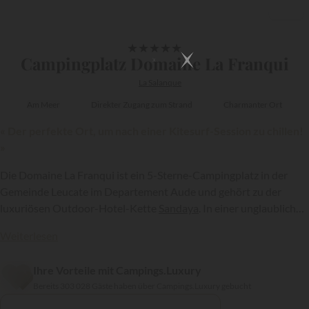
1/21
★
★
★
★
★
Campingplatz Domaine La Franqui
La Salanque
Am Meer
Direkter Zugang zum Strand
Charmanter Ort
« Der perfekte Ort, um nach einer Kitesurf-Session zu chillen!
»
Die Domaine La Franqui ist ein 5-Sterne-Campingplatz in der
Gemeinde Leucate im Departement Aude und gehört zu der
luxuriösen Outdoor-Hotel-Kette
Sandaya
. In einer unglaublichen
natürlichen Umgebung am Meer, ganz in der Nähe der
Weiterlesen
bekanntesten Kitesurfspots der Region, bietet diese Anlage
Urlaubern die Möglichkeit, einen Aufenthalt in ultramodernen,
{{datesSelection}}
{{filtersSelection}}
Ihre Vorteile mit Campings.Luxury
designorientierten und komfortablen Unterkünften zu genießen!
Bereits 303 028 Gäste haben über Campings.Luxury gebucht