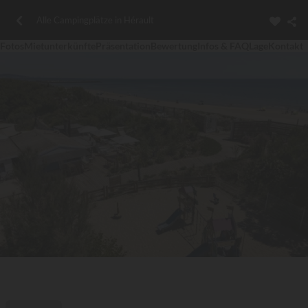
Alle Campingplätze in Hérault
Fotos
Mietunterkünfte
Präsentation
Bewertung
Infos & FAQ
Lage
Kontakt