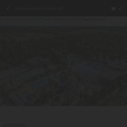
Alle Campingplätze in Hérault
Fotos
Mietunterkünfte
Präsentation
Infos & FAQ
Lage
Kontakt