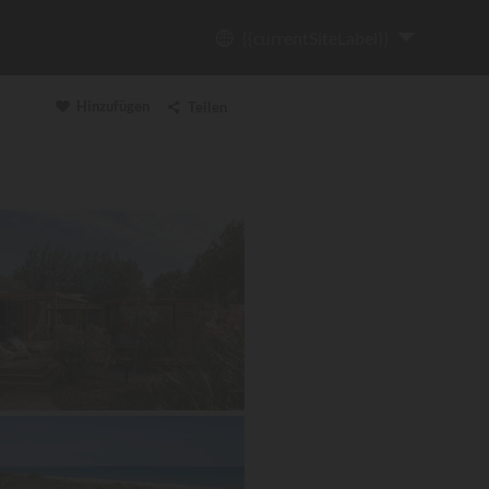
{{currentSiteLabel}}
Hinzufügen
Teilen
Link kopieren
Email
WhatsApp
Messenger
Facebook