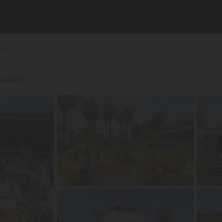
loha
um Viertel