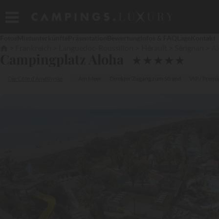
Fotos
Mietunterkünfte
Präsentation
Bewertung
Infos & FAQ
Lage
Kontakt
Frankreich
Languedoc-Roussillon
Hérault
Sérignan
A
Campingplatz Aloha
★
★
★
★
★
Die Côte d‘Améthyste
Am Meer
Direkter Zugang zum Strand
VIP / Premi