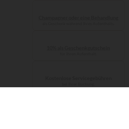
Champagner oder eine Behandlung
als Geschenk während Ihres Aufenthalts.
10% als Geschenkgutschein
für Ihren Aufenthalt.
Kostenlose Servicegebühren
bei Ihrer Buchung.
Eine kostenlose CO₂-Kompensation
für Ihre Anreise