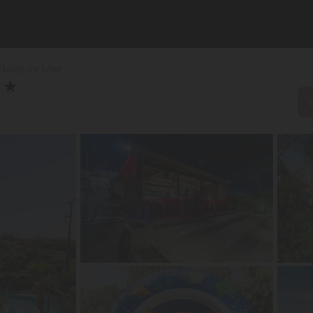
Etoile de Mer
★
★