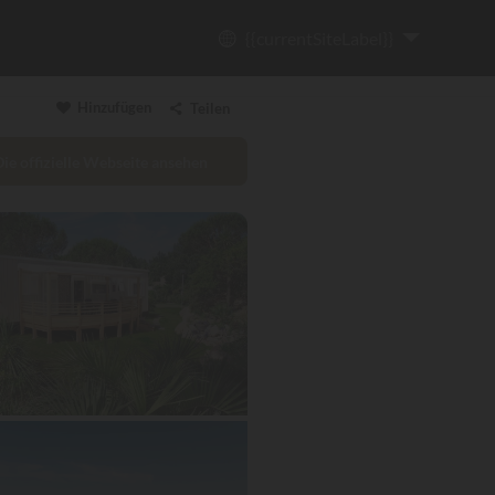
{{currentSiteLabel}}
Hinzufügen
Teilen
Die offizielle Webseite ansehen
Link kopieren
Email
WhatsApp
Messenger
Facebook