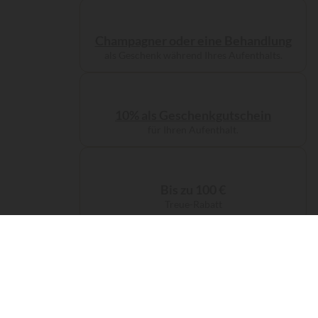
Champagner oder eine Behandlung
als Geschenk während Ihres Aufenthalts.
10% als Geschenkgutschein
für Ihren Aufenthalt.
Bis zu 100 €
Treue-Rabatt
Kostenlose Servicegebühren
bei Ihrer Buchung.