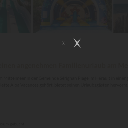
 einen angenehmen Familienurlaub am Mee
am Mittelmeer in der Gemeinde Sérignan Plage im Hérault in einer
Kette
Aloa Vacances
gehört, bietet seinen Urlaubsgästen hervor
uxury gebucht