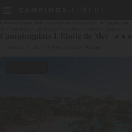
Fotos
Mietunterkünfte
Präsentation
Bewertung
Infos & FAQ
Lage
Kontakt
Frankreich
Languedoc-Roussillon
Hérault
Sérignan
L'
Campingplatz L'Etoile de Mer
★
★
Die Côte d‘Améthyste
Am Meer
Aquapark
Rutschen