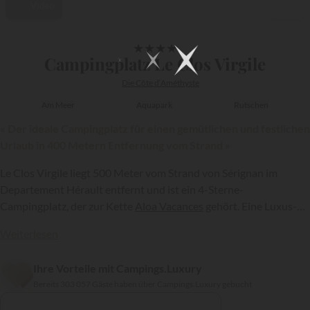
Video
1/24
★
★
★
★
Campingplatz Le Clos Virgile
Die Côte d‘Améthyste
Am Meer
Aquapark
Rutschen
« Der ideale Campingplatz für einen gemütlichen und festlichen
Urlaub in 400 Metern Entfernung vom Strand »
Le Clos Virgile liegt 500 Meter vom Strand von Sérignan im
Departement Hérault entfernt und ist ein 4-Sterne-
Campingplatz, der zur Kette
Aloa Vacances
gehört. Eine Luxus-
Anlage mit erstklassigen Einrichtungen, die Ihnen einen
Weiterlesen
angenehmen Aufenthalt am Meer in Südfrankreich ermöglichen...
{{datesSelection}}
{{filtersSelection}}
Ihre Vorteile mit Campings.Luxury
Bereits 303 057 Gäste haben über Campings.Luxury gebucht