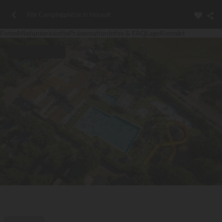
Alle Campingplätze in Hérault
Fotos
Mietunterkünfte
Präsentation
Infos & FAQ
Lage
Kontakt