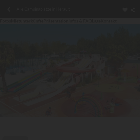
Alle Campingplätze in Hérault
Fotos
Mietunterkünfte
Präsentation
Infos & FAQ
Lage
Kontakt