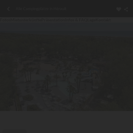
Alle Campingplätze in Hérault
Fotos
Mietunterkünfte
Präsentation
Infos & FAQ
Lage
Kontakt