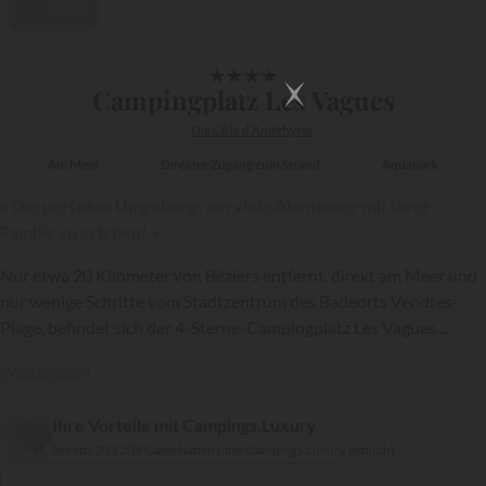
Video
1/31
★
★
★
★
Campingplatz Les Vagues
Die Côte d‘Améthyste
Am Meer
Direkter Zugang zum Strand
Aquapark
« Die perfekte Umgebung, um viele Abenteuer mit Ihrer
Familie zu erleben! »
Nur etwa 20 Kilometer von Béziers entfernt, direkt am Meer und
nur wenige Schritte vom Stadtzentrum des Badeorts Vendres-
Plage, befindet sich der 4-Sterne-Campingplatz Les Vagues.
Dieser außergewöhnliche Campingplatz gehört zur Gruppe
Weiterlesen
Sandaya
und bietet zahlreiche Vorteile, darunter direkten Zugang
zum Strand und einen der schönsten Aquaparks im Hérault!
{{datesSelection}}
{{filtersSelection}}
Ihre Vorteile mit Campings.Luxury
Bereits 303 209 Gäste haben über Campings.Luxury gebucht