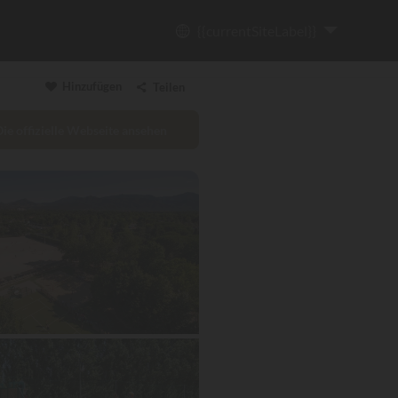
{{currentSiteLabel}}
Hinzufügen
Teilen
Die offizielle Webseite ansehen
Link kopieren
Email
WhatsApp
Messenger
Facebook