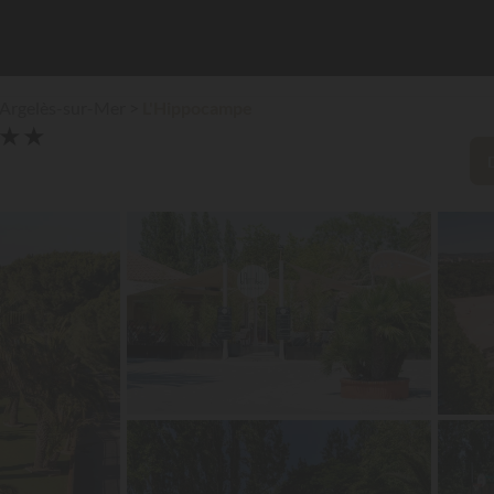
Argelès-sur-Mer
L'Hippocampe
★
★