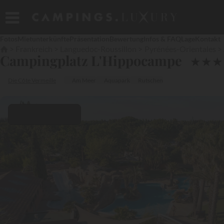
Fotos
Mietunterkünfte
Präsentation
Bewertung
Infos & FAQ
Lage
Kontakt
Frankreich
Languedoc-Roussillon
Pyrénées-Orientales
Campingplatz L'Hippocampe
★
★
★
Die Côte Vermeille
Am Meer
Aquapark
Rutschen