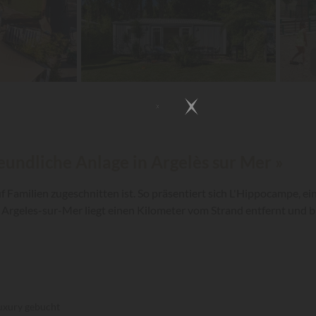
reundliche Anlage in Argelès sur Mer »
uf Familien zugeschnitten ist. So präsentiert sich L'Hippocampe, 
in Argeles-sur-Mer liegt einen Kilometer vom Strand entfernt und
uxury gebucht