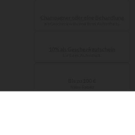
Champagner oder eine Behandlung
als Geschenk während Ihres Aufenthalts.
10% als Geschenkgutschein
für Ihren Aufenthalt.
Bis zu 100 €
Treue-Rabatt
Kostenlose Servicegebühren
bei Ihrer Buchung.