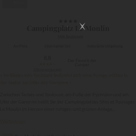
Video
1/15
★
★
★
★
Campingplatz Le Moulin
Midi Toulousain
Am Fluss
Charmanter Ort
Natürliche Umgebung
8,8
Der Favorit der
★
★
★
★
★
Camper
236 bewertungen
« Im Süden von Toulouse befindet sich eine Anlage mitten in
der Natur am Ufer der Garonne »
Zwischen Tarbes und Toulouse, am Fuße der Pyrenäen und am
Ufer der Garonne heißt Sie der Campingplatzes Sites et Paysages
Le Moulin im Herzen einer ruhigen und grünen Anlage
willkommen, die von einem Gebäude aus dem 17. Jahrhundert
{{datesSelection}}
{{filtersSelection}}
Weiterlesen
dominiert wird. Ob Glamping-Erlebnis oder mehr traditionelles
Campen - lassen Sie sich von dieser 4-Sterne-Anlage bezaubern,