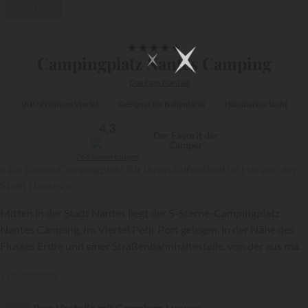
Video
1/30
★
★
★
★
★
Campingplatz Nantes Camping
Das Pays Nantais
VIP / Premium Viertel
Geeignet für Behinderte
Haustiere erlaubt
4,3
Der Favorit der
Camper
766 bewertungen
« Ein Luxus-Campingplatz für Ihren Aufenthalt im Herzen der
Stadt Nantes »
Mitten in der Stadt Nantes liegt der 5-Sterne-Campingplatz
Nantes Camping. Im Viertel Petit Port gelegen, in der Nähe des
Flusses Erdre und einer Straßenbahnhaltestelle, von der aus man
schnell ins Stadtzentrum gelangt, bietet diese ganzjährig
{{datesSelection}}
{{filtersSelection}}
Weiterlesen
geöffnete Luxus-Anlage eine große Auswahl an qualitativ
hochwertigen Mietunterkünften, die Sie an einem Wochenende
Ihre Vorteile mit Campings.Luxury