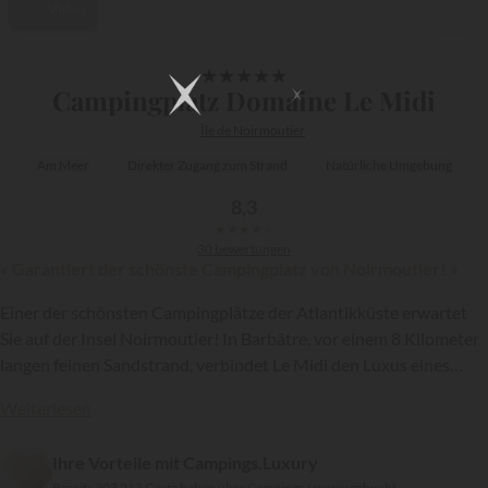
Video
1/46
★
★
★
★
★
Campingplatz Domaine Le Midi
Île de Noirmoutier
Am Meer
Direkter Zugang zum Strand
Natürliche Umgebung
8,3
★
★
★
★
★
30 bewertungen
« Garantiert der schönste Campingplatz von Noirmoutier! »
Einer der schönsten Campingplätze der Atlantikküste erwartet
Sie auf der Insel Noirmoutier! In Barbâtre, vor einem 8 Kilometer
langen feinen Sandstrand, verbindet Le Midi den Luxus eines
Outdoor-Hotels mit dem Charme eines Campingplatzes. Und das
Weiterlesen
{{datesSelection}}
{{filtersSelection}}
alles ist am Meer, in der idyllischen Umgebung eines
Dünengebietes gelegen, wo die Natur zweifellos Vorteile bietet!
Ihre Vorteile mit Campings.Luxury
Bereits 303 213 Gäste haben über Campings.Luxury gebucht