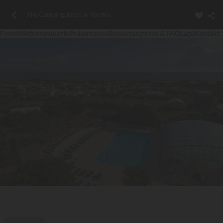
Alle Campingplätze in Vendée
Fotos
Mietunterkünfte
Präsentation
Bewertung
Infos & FAQ
Lage
Kontakt