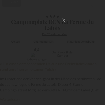
Video
1/20
★
★
★
★
Campingplatz RCN La Ferme du
Latois
Die Côte de Lumière
Am See
Charmanter Ort
Natürliche Umgebung
4,4
Der Favorit der
Camper
45 bewertungen
« Für einen entspannenden Urlaub und Freizeitaktivitäten
rund um einen erholsamen Teich »
Im Hinterland der Vendée, ganz in der Nähe des berühmten Lac
du Jaunay, liegt die Ferme du Latois. Dieser 4-Sterne-
{{datesSelection}}
{{filtersSelection}}
Campingplatz ist Mitglied der Kette
RCN
, mit dem Label „Clef
Verte“ ausgezeichnet und liegt inmitten einer grünen Anlage, in
Weiterlesen
deren Mitte sich ein schöner Angelteich befindet. Aquapark,