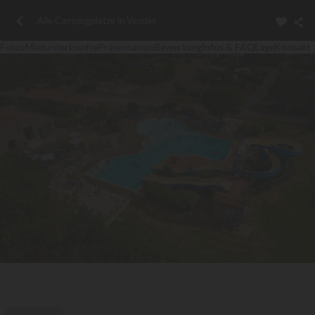
Alle Campingplätze in Vendée
Fotos
Mietunterkünfte
Präsentation
Bewertung
Infos & FAQ
Lage
Kontakt