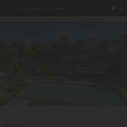
Alle Campingplätze in Vendée
Fotos
Mietunterkünfte
Präsentation
Infos & FAQ
Lage
Kontakt