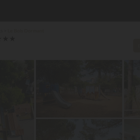
ts
Le Bois Dormant
★
★
★