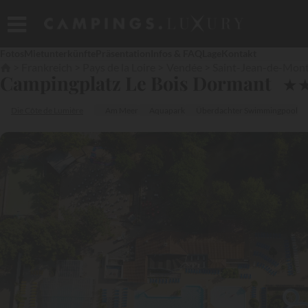
Fotos
Mietunterkünfte
Präsentation
Infos & FAQ
Lage
Kontakt
Frankreich
Pays de la Loire
Vendée
Saint-Jean-de-Mon
Campingplatz Le Bois Dormant
★
Die Côte de Lumière
Am Meer
Aquapark
Überdachter Swimmingpool