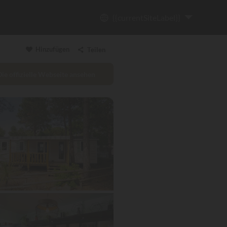
{{currentSiteLabel}}
Hinzufügen
Teilen
Die offizielle Webseite ansehen
Link kopieren
Email
WhatsApp
Messenger
Facebook