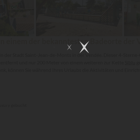
 in einem der bekanntesten Badeorte der 
n der Stadt Saint-Jean-de-Monts in der Vendée. Dieser 4-Sterne-
 entfernt und nur 200 Meter von einem weiteren zur Kette
Siblu
ge
, können Sie während Ihres Urlaubs die Aktivitäten und Einricht
uxury gebucht