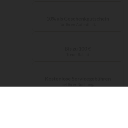
10% als Geschenkgutschein
für Ihren Aufenthalt.
Bis zu 100 €
Treue-Rabatt
Kostenlose Servicegebühren
bei Ihrer Buchung.
Eine kostenlose CO₂-Kompensation
für Ihre Anreise