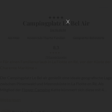
1/19
★
★
★
★
Campingplatz Le Bel Air
Die Ile de Ré
Am Meer
Kinderclub / Top für Familien
Geeignet für Behinderte
8,3
★
★
★
★
★
79 bewertungen
« Für einen Familienurlaub in La Flotte en Ré, vor der Küste der
Charente Maritime »
Der Campingplatz Le Bel air genießt eine ideale geografische Lage
zwischen Pinienwald und Meeresküste in La Flotte en Ré. Als
Mitglied der
Flower Camping
Kette kümmert sich diese mit 4
{{datesSelection}}
{{filtersSelection}}
Sternen ausgezeichnete Anlage um Ihre Bedürfnisse, um Sie „wie
Weiterlesen
zu Hause“ auf der wunderschönen Ile de Ré zu empfangen!