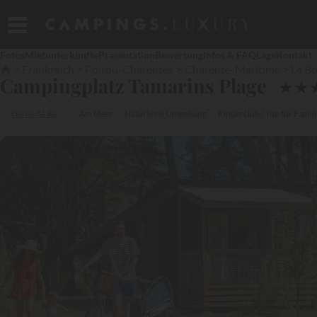
Fotos
Mietunterkünfte
Präsentation
Bewertung
Infos & FAQ
Lage
Kontakt
Frankreich
Poitou-Charentes
Charente-Maritime
Le Bo
Campingplatz Tamarins Plage
★
★
Die Ile de Ré
Am Meer
Natürliche Umgebung
Kinderclub / Top für Famil