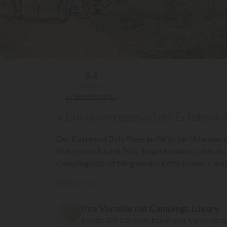
8,4
★
★
★
★
★
17 bewertungen
« Ein unvergessliches Erlebnis 
Der Küstenort Bois Plage en Ré ist bei Urlaubern
Meter vom Strand Petit Sergent entfernt, der als 
Campingplatz ist Mitglied der Kette
Flower Cam
Weiterlesen
Ihre Vorteile mit Campings.Luxury
Bereits 303 118 Gäste haben über Campings.L