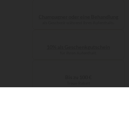
Champagner oder eine Behandlung
als Geschenk während Ihres Aufenthalts.
10% als Geschenkgutschein
für Ihren Aufenthalt.
Bis zu 100 €
Treue-Rabatt
Kostenlose Servicegebühren
bei Ihrer Buchung.