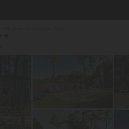
is-Plage-en-Ré
Tamarins Plage
★
★
ien