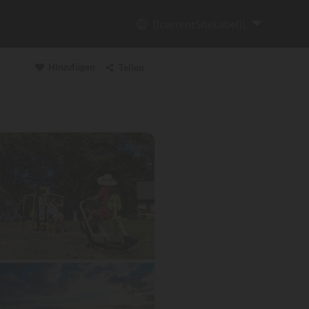
{{currentSiteLabel}}
Hinzufügen
Teilen
Link kopieren
Email
WhatsApp
Messenger
Facebook