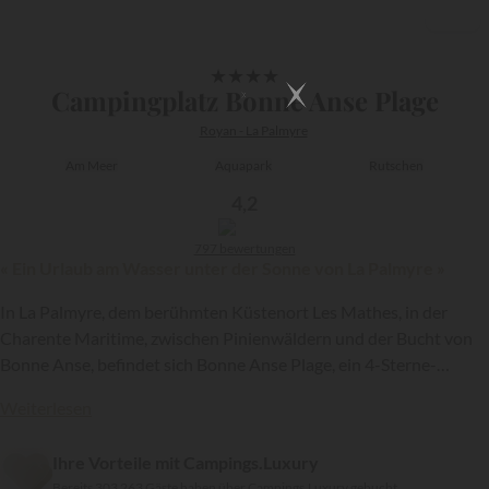
1/16
★
★
★
★
Campingplatz Bonne Anse Plage
Royan - La Palmyre
Am Meer
Aquapark
Rutschen
4,2
797 bewertungen
« Ein Urlaub am Wasser unter der Sonne von La Palmyre »
In La Palmyre, dem berühmten Küstenort Les Mathes, in der
Charente Maritime, zwischen Pinienwäldern und der Bucht von
Bonne Anse, befindet sich Bonne Anse Plage, ein 4-Sterne-
Campingplatz, der zur Kette
Siblu
gehört. Ideal gelegen und
Weiterlesen
{{datesSelection}}
{{filtersSelection}}
ausgestattet, fehlt es ihm sicherlich nicht an Charme, um die
Urlaubsgäste zu begeistern...
Ihre Vorteile mit Campings.Luxury
Bereits 303 263 Gäste haben über Campings.Luxury gebucht