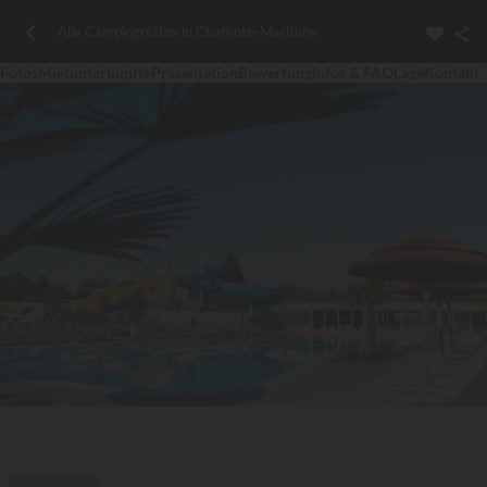
Alle Campingplätze in Charente-Maritime
Fotos
Mietunterkünfte
Präsentation
Bewertung
Infos & FAQ
Lage
Kontakt