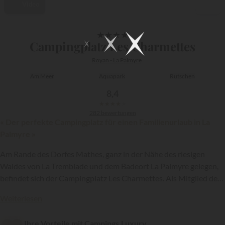
Video
1/13
★
★
★
★
Campingplatz Les Charmettes
Royan - La Palmyre
Am Meer
Aquapark
Rutschen
8,4
★
★
★
★
★
282 bewertungen
« Der perfekte Campingplatz für einen Familienurlaub in La
Palmyre »
Am Rande des Dorfes Mathes, ganz in der Nähe des riesigen
Waldes von La Tremblade und dem Badeort La Palmyre gelegen,
befindet sich der Campingplatz Les Charmettes. Als Mitglied der
{{datesSelection}}
{{filtersSelection}}
Kette
Siblu
ist diese 4-Sterne-Anlage ein ideales Ziel für einen
Weiterlesen
Familienurlaub an der Atlantikküste...
Ihre Vorteile mit Campings.Luxury