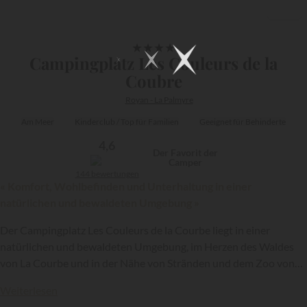
1/30
★
★
★
★
Campingplatz Les Couleurs de la
Coubre
Royan - La Palmyre
Am Meer
Kinderclub / Top für Familien
Geeignet für Behinderte
4,6
Der Favorit der
Camper
144 bewertungen
« Komfort, Wohlbefinden und Unterhaltung in einer
natürlichen und bewaldeten Umgebung »
Der Campingplatz Les Couleurs de la Courbe liegt in einer
natürlichen und bewaldeten Umgebung, im Herzen des Waldes
{{datesSelection}}
{{filtersSelection}}
von La Courbe und in der Nähe von Stränden und dem Zoo von
La Palmyre. Diese 4-Sterne-Anlage der Kette
Yukadi Village
ist
Weiterlesen
ein echter Urlaubstempel, in dem man sich erholen, amüsieren