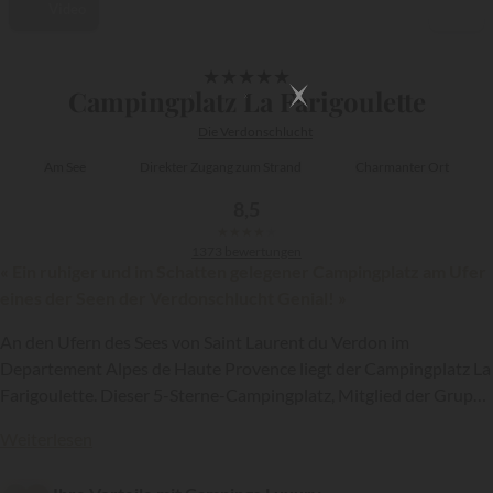
Video
1/31
★
★
★
★
★
Campingplatz La Farigoulette
Die Verdonschlucht
Am See
Direkter Zugang zum Strand
Charmanter Ort
8,5
★
★
★
★
★
1373 bewertungen
« Ein ruhiger und im Schatten gelegener Campingplatz am Ufer
eines der Seen der Verdonschlucht Genial! »
An den Ufern des Sees von Saint Laurent du Verdon im
Departement Alpes de Haute Provence liegt der Campingplatz La
Farigoulette. Dieser 5-Sterne-Campingplatz, Mitglied der Gruppe
{{datesSelection}}
{{filtersSelection}}
Ciela Village
, ist das luxuriöseste Outdoor-Hotel in der
Weiterlesen
Verdonschlucht. Der Campingplatz La Farigoulette genießt eine
idyllische Lage. Das Anwesen erstreckt sich über mehrere Hektar