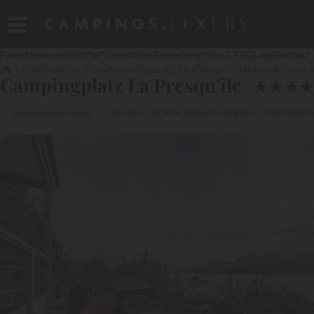
Fotos
Mietunterkünfte
Präsentation
Bewertung
Infos & FAQ
Lage
Kontakt
Frankreich
Provence-Alpes-Côte d’Azur
Hautes-Alpes
Campingplatz La Presqu'île
★
★
★
See von Serre Ponçon
Am See
Direkter Zugang zum Strand
Natürliche 