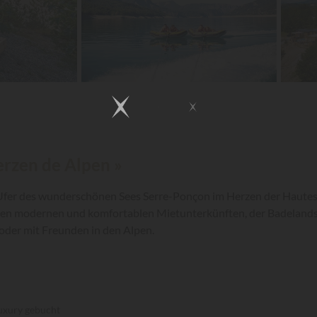
erzen de Alpen »
 Ufer des wunderschönen Sees Serre-Ponçon im Herzen der Hautes-Al
en modernen und komfortablen Mietunterkünften, der Badelandscha
e oder mit Freunden in den Alpen.
uxury gebucht