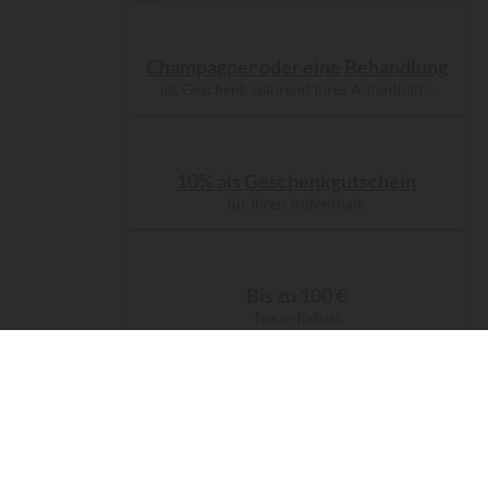
Champagner oder eine Behandlung
als Geschenk während Ihres Aufenthalts.
10% als Geschenkgutschein
für Ihren Aufenthalt.
Bis zu 100 €
Treue-Rabatt
Kostenlose Servicegebühren
bei Ihrer Buchung.