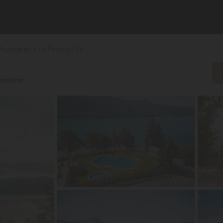
Prunières
La Presqu'île
★
Umgebung