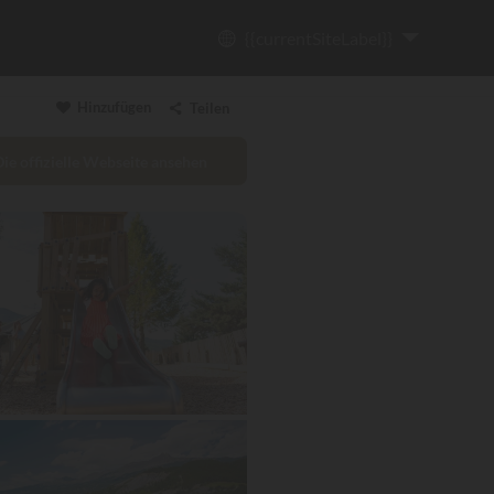
{{currentSiteLabel}}
Hinzufügen
Teilen
Die offizielle Webseite ansehen
Link kopieren
Email
WhatsApp
Messenger
Facebook