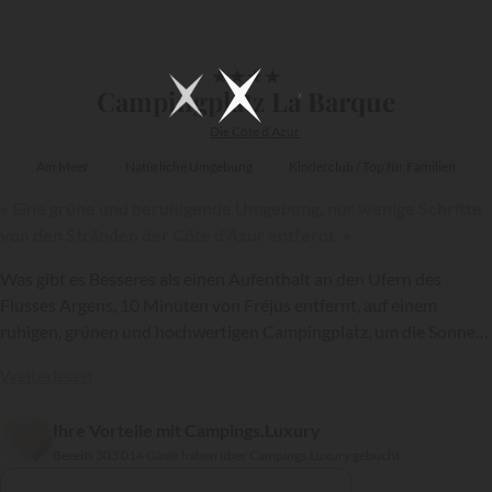
1/19
★
★
★
★
Campingplatz La Barque
Die Côte d‘Azur
Am Meer
Natürliche Umgebung
Kinderclub / Top für Familien
« Eine grüne und beruhigende Umgebung, nur wenige Schritte
von den Stränden der Côte d'Azur entfernt. »
Was gibt es Besseres als einen Aufenthalt an den Ufern des
Flusses Argens, 10 Minuten von Fréjus entfernt, auf einem
ruhigen, grünen und hochwertigen Campingplatz, um die Sonne
und die Wunder der Côte d'Azur zu genießen? Der Campingplatz
Weiterlesen
La Barque, ein Mitglied der Kette
Sandaya
, ist ein 4-Sterne-
Campingplatz, der perfekte Urlaubsbedingungen für Familien
{{datesSelection}}
{{filtersSelection}}
Ihre Vorteile mit Campings.Luxury
oder Freunde bietet.
Bereits 303 014 Gäste haben über Campings.Luxury gebucht