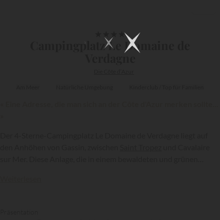
1/12
★
★
★
★
Campingplatz Le Domaine de
Verdagne
Die Côte d‘Azur
Am Meer
Natürliche Umgebung
Kinderclub / Top für Familien
« Eine Adresse, die man sich an der Côte d'Azur merken sollte...
»
Der 4-Sterne-Campingplatz Le Domaine de Verdagne liegt auf
den Anhöhen von Gassin, zwischen
Saint Tropez
und Cavalaire
sur Mer. Diese Anlage, die in einem bewaldeten und grünen
Gebiet liegt, bietet ihren Urlaubern immer mehr Komfort und
Weiterlesen
Wohlbefinden...
Präsentation