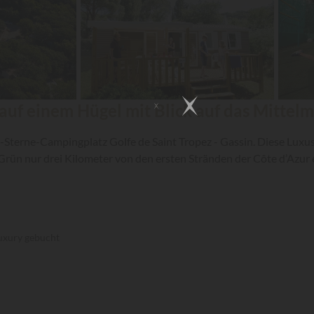
uf einem Hügel mit Blick auf das Mittelmee
4-Sterne-Campingplatz Golfe de Saint Tropez - Gassin. Diese Luxu
rün nur drei Kilometer von den ersten Stränden der Côte d’Azur 
uxury gebucht