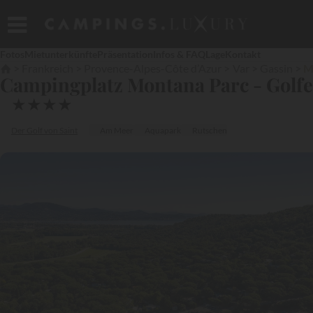
Fotos
Mietunterkünfte
Präsentation
Infos & FAQ
Lage
Kontakt
Frankreich
Provence-Alpes-Côte d’Azur
Var
Gassin
M
Campingplatz Montana Parc - Golfe 
★
★
★
★
Der Golf von Saint
Am Meer
Aquapark
Rutschen