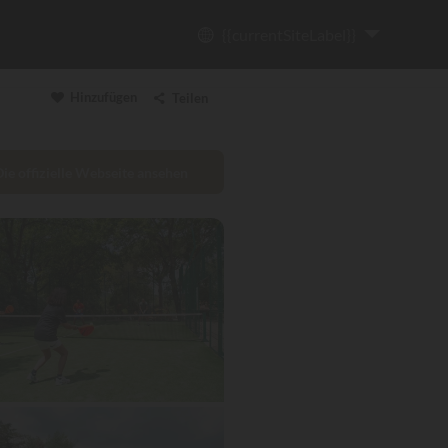
{{currentSiteLabel}}
Hinzufügen
Teilen
Die offizielle Webseite ansehen
Link kopieren
Email
WhatsApp
Messenger
Facebook