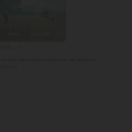
Video
Fotos (18)
r ... »
s-Anlage liegt auf den Hügeln über der Bucht von
entfernt!