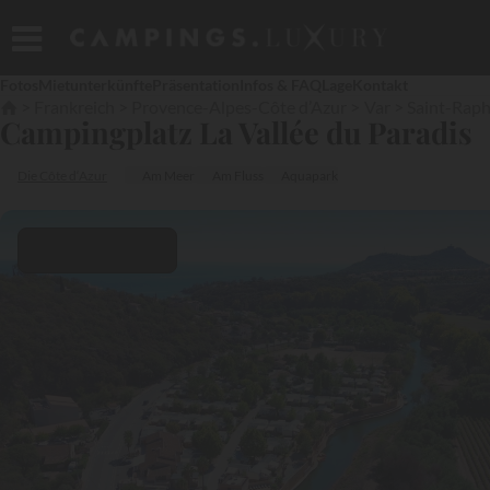
Fotos
Mietunterkünfte
Präsentation
Infos & FAQ
Lage
Kontakt
Frankreich
Provence-Alpes-Côte d’Azur
Var
Saint-Raph
Campingplatz La Vallée du Paradis
Die Côte d‘Azur
Am Meer
Am Fluss
Aquapark