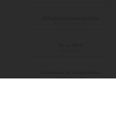
10% als Geschenkgutschein
für Ihren Aufenthalt.
Bis zu 100 €
Treue-Rabatt
Kostenlose Servicegebühren
bei Ihrer Buchung.
Eine kostenlose CO₂-Kompensation
für Ihre Anreise