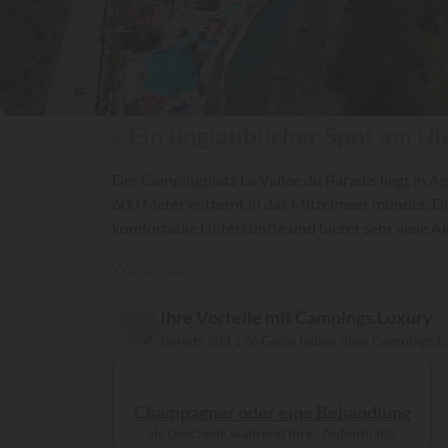
« Ein unglaublicher Spot am Uf
Der Campingplatz La Vallée du Paradis liegt in A
600 Meter entfernt in das Mittelmeer mündet. Di
komfortable Unterkünfte und bietet sehr viele A
am Fuße des Esterel-Massivs verbringen...
Weiterlesen
Ihre Vorteile mit Campings.Luxury
Bereits 303 176 Gäste haben über Campings.L
Champagner oder eine Behandlung
als Geschenk während Ihres Aufenthalts.