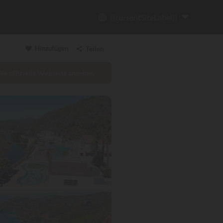
{{currentSiteLabel}}
Hinzufügen
Teilen
Die offizielle Webseite ansehen
Link kopieren
Email
WhatsApp
Messenger
Facebook