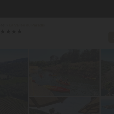
aël
La Vallée du Paradis
★
★
★
★