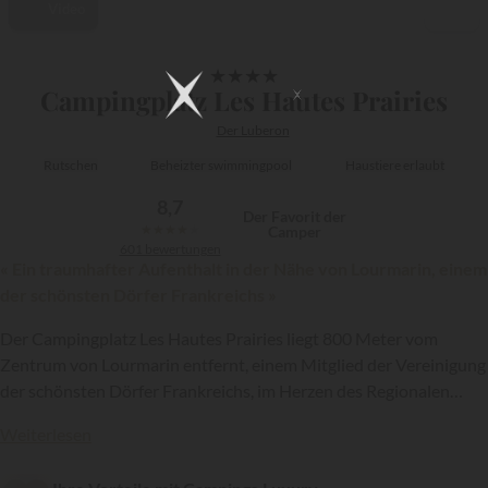
Video
1/17
★
★
★
★
Campingplatz Les Hautes Prairies
Der Luberon
Rutschen
Beheizter swimmingpool
Haustiere erlaubt
8,7
Der Favorit der
★
★
★
★
★
Camper
601 bewertungen
« Ein traumhafter Aufenthalt in der Nähe von Lourmarin, einem
der schönsten Dörfer Frankreichs »
Der Campingplatz Les Hautes Prairies liegt 800 Meter vom
Zentrum von Lourmarin entfernt, einem Mitglied der Vereinigung
der schönsten Dörfer Frankreichs, im Herzen des Regionalen
{{datesSelection}}
{{filtersSelection}}
Naturparks Luberon. Diese Anlage ist mit 4 Sternen
Weiterlesen
ausgezeichnet und gehört zur Kette
Campasun
. Sie verfügt über
75 Mietunterkünfte und 71 Stellplätze, einen schönen Aquapark